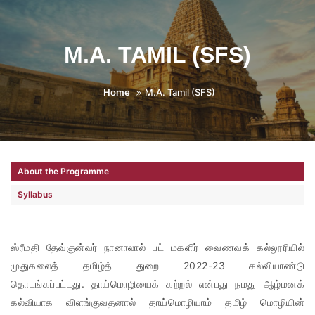
M.A. TAMIL (SFS)
Home
M.A. Tamil (SFS)
About the Programme
Syllabus
ஸ்ரீமதி தேவ்குன்வர் நானாலால் பட் மகளிர் வைணவக் கல்லூரியில்
முதுகலைத் தமிழ்த் துறை 2022-23 கல்வியாண்டு
தொடங்கப்பட்டது. தாய்மொழியைக் கற்றல் என்பது நமது ஆழ்மனக்
கல்வியாக விளங்குவதனால் தாய்மொழியாம் தமிழ் மொழியின்