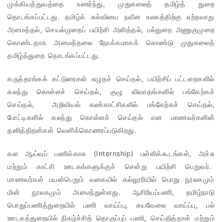
முக்கியத்துவத்தை உணர்ந்து, முதுகலைத் தமிழ்த் துறை
தொடங்கப்பட்டது. தமிழ்க் கல்வியை நவீன உலகத்திற்கு ஏற்றவாறு
அமைத்தல், செயல்முறைப் பயிற்சி அளித்தல், பல்துறை அணுகுமுறை
கொண்டதாக அமைத்தலை நோக்கமாகக் கொண்டு முதுகலைத்
தமிழ்த்துறை தொடங்கப்பட்டது.
கருத்தரங்கக் கட்டுரைகள் எழுதச் செய்தல், பயிற்சிப் பட்டறைகளில்
கலந்து கொள்ளச் செய்தல், குழு விவாதங்களில் பங்கேற்கச்
செய்தல், அறிவியல் கண்காட்சிகளில் பங்கேற்கச் செய்தல்,
போட்டிகளில் கலந்து கொள்ளச் செய்தல் என மாணவர்களின்
தனித்திறன்கள் வெளிக்கொணரப்படுகிறது.
கள ஆய்வுப் பணிக்காக (Internship) பள்ளிக்கூடங்கள், அச்சு
மற்றும் காட்சி ஊடகங்களுக்குச் சென்று பயிற்சி பெறுவர்.
மாணவர்கள் பயன்பெறும் வகையில் கல்லூரியில் பொது நூலகமும்
மின் நூலகமும் அமைந்துள்ளது. ஆசிரியப்பணி, தமிழ்நாடு
பொதுப்பணித்துறையில் பணி வாய்ப்பு, சுயவேலை வாய்ப்பு, பல்
ஊடகத்துறையில் நிகழ்ச்சித் தொகுப்புப் பணி, செய்தித்தாள் மற்றும்