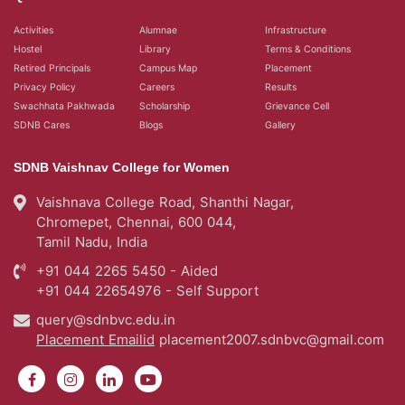
Activities
Alumnae
Infrastructure
Hostel
Library
Terms & Conditions
Retired Principals
Campus Map
Placement
Privacy Policy
Careers
Results
Swachhata Pakhwada
Scholarship
Grievance Cell
SDNB Cares
Blogs
Gallery
SDNB Vaishnav College for Women
Vaishnava College Road, Shanthi Nagar,
Chromepet, Chennai, 600 044,
Tamil Nadu, India
+91 044 2265 5450 - Aided
+91 044 22654976 - Self Support
query@sdnbvc.edu.in
Placement Emailid
placement2007.sdnbvc@gmail.com