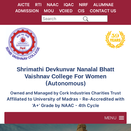
Skip
AICTE
RTI
NAAC
IQAC
NIRF
ALUMNAE
to
ADMISSION
MOU
VCIIED
CIS
CONTACT US
content
Shrimathi Devkunvar Nanalal Bhatt
Vaishnav College For Women
(Autonomous)
Owned and Managed by Cork Industries Charities Trust
Affiliated to University of Madras - Re-Accredited with
'A+' Grade by NAAC - 4th Cycle
MENU