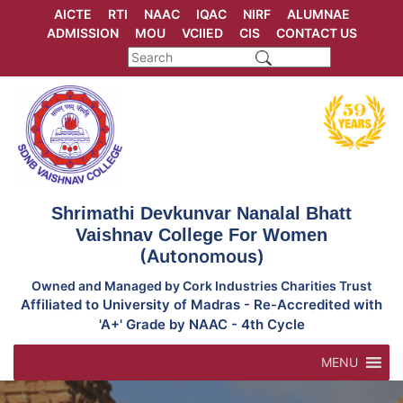
Skip
AICTE
RTI
NAAC
IQAC
NIRF
ALUMNAE
to
ADMISSION
MOU
VCIIED
CIS
CONTACT US
content
Shrimathi Devkunvar Nanalal Bhatt
Vaishnav College For Women
(Autonomous)
Owned and Managed by Cork Industries Charities Trust
Affiliated to University of Madras - Re-Accredited with
'A+' Grade by NAAC - 4th Cycle
MENU